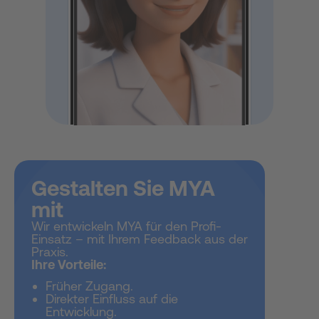
Gestalten Sie MYA
mit
Wir entwickeln MYA für den Profi-
Einsatz – mit Ihrem Feedback aus der
Praxis.
Ihre Vorteile:
Früher Zugang.
Direkter Einfluss auf die
Entwicklung.