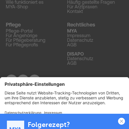
Wie funktioniert es
Häufig gestellte Fragen
MYA-Shop
Für Arztpraxen
Kontakt
Pflege
Rechtliches
Pflege-Portal
MYA
Für Angehörige
Impressum
Für Pflegeberatung
Datenschutz
Für Pflegeprofis
AGB
DISAPO
Datenschutz
AGB
© 2026 MYA. Alle Rechte vorbehalten.
Folgerezept? 
