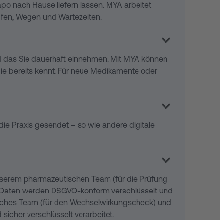
 Sie bereits kennt. Für neue Medikamente oder
po nach Hause liefern lassen. MYA arbeitet
ufen, Wegen und Wartezeiten.
Unser pharmazeutisches Team prüft die Angaben
und das Sie dauerhaft einnehmen. Mit MYA können
freigegeben hat, informiert Sie MYA und zeigt
 Sie bereits kennt. Für neue Medikamente oder
sundheitskarte gespeichert ist, können Sie es in
ie Praxis gesendet – so wie andere digitale
ten.
nlösen. Sie wählen einfach die gewünschten
 unserem pharmazeutischen Team (für die Prüfung
 kostenlos nach Hause.
le Daten werden DSGVO-konform verschlüsselt und
utisches Team (für den Wechselwirkungscheck) und
icher verschlüsselt verarbeitet.