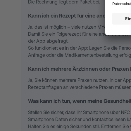
Die Rechnung liegt dem Paket bei.
Kann ich ein Rezept für eine andere Perso
Ja, das ist möglich – viele nutzen MYA auch für A
Damit Sie ein Folgerezept für eine andere Person 
der App abgefragt.
So funktioniert es in der App: Legen Sie die Pers
Anfrage oder die Medikamentenbestellung erfolge
Kann ich mehrere Ärzt:innen oder Praxen 
Ja, Sie können mehrere Praxen nutzen. In der Ap
Rezeptanfragen an verschiedene Praxen müssen j
Was kann ich tun, wenn meine Gesundheit
Stellen Sie sicher, dass Ihr Smartphone über NFC v
Smartphone Daten sicher und kontaktlos lesen ka
Halten Sie es einige Sekunden still. Entfernen Sie 