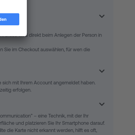
ch. Diese wird direkt beim Anlegen der Person in
 Sie im Checkout auswählen, für wen die
ie sich mit Ihrem Account angemeldet haben.
itig erfolgen.
 Communication” – eine Technik, mit der Ihr
fläche und platzieren Sie Ihr Smartphone darauf.
e die Karte nicht erkannt werden, hilft es oft,