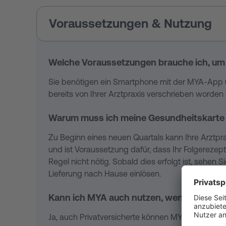
Voraussetzungen & Nutzung
Welche Voraussetzungen brauche ich, um 
Sie benötigen ein Smartphone mit der MYA-App 
bereits von Ihrer Arztpraxis verschrieben worden 
Warum muss ich meine Gesundheitskarte (
Zu Beginn eines neuen Quartals kann Ihre Arztpra
und ist Voraussetzung dafür, dass Ihr Folgerezept
Regel nicht nötig. Sobald dies erfolgt ist, sehe
Lieferung nach Hause einlösen.
Kann ich MYA auch nutzen, wenn ich priva
Ja, auch Privatversicherte können MYA nutzen. Ih