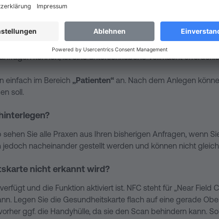
n (z. B. Angehörige) anfragen?
ngehörige.
anfragen können, ist eine unterschriebene Vollmacht erforderli
on einfach im Bereich
„Patienten“
an. Nach dem Anlegen können
n soll.
hinterlegen?
p sehen Sie alle Praxen aus Ihren bisherigen Anfragen, wenn S
edoch nacheinander gestellt werden und können nicht gleichze
skarte nicht erkannt wird?
erfügt und die Funktion aktiviert ist. NFC steht für „Near Field
nn. Legen Sie die Gesundheitskarte flach auf eine gerade Ober
vorher ggf. die Handyhülle, da sie den Scan behindern kann. Sollt