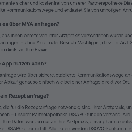
 anfragen – ohne Anruf oder Besuch. Wichtig ist, dass Ihr Arzt
kamente sicher und kostenfrei von unserer Partnerapotheke Disa
n direkt an Ihre Praxis.
lte Kommunikationswege und entlastet Sie von unnötigen Anr
einer Arztpraxis über MYA?
h es über MYA anfragen?
nschte Medikament aus und senden Ihre Anfrage digital ab. 
t, das Ihnen bereits von Ihrer Arztpraxis verschrieben wurde 
üsselte Wege direkt an Ihre Praxis. Sobald Ihr Arzt das Rezept 
 anfragen – ohne Anruf oder Besuch. Wichtig ist, dass Ihr Arzt
, wann Ihr Rezept bereit ist.
n direkt an Ihre Praxis.
 geliefert, wenn ich ein Rezept anfrage?
e App nutzen kann?
bald Ihr Rezept von der Arztpraxis freigegeben und auf Ihrer Ge
tanfrage wird über sichere, etablierte Kommunikationswege an d
n, wenn Sie die Medikamente nach Hause geliefert haben möch
er Ablauf genauso einfach wie bei einer Anfrage direkt vor Ort.
r MYA?
 ein Rezept anfrage?
en Sie es in der MYA-App und können es mit wenigen Klicks ei
t, die für die Rezeptanfrage notwendig sind: Ihrer Arztpraxis,
 unsere Partnerapotheke Disapo liefert Ihnen alles sicher und
uslösen – unserer Partnerapotheke DISAPO für den Versand. Al
et. Ihre Daten werden nur an Ihre Arztpraxis, unser pharmaze
über MYA bestelle?
eke DISAPO übermittelt. Alle Daten werden DSGVO-konform und s