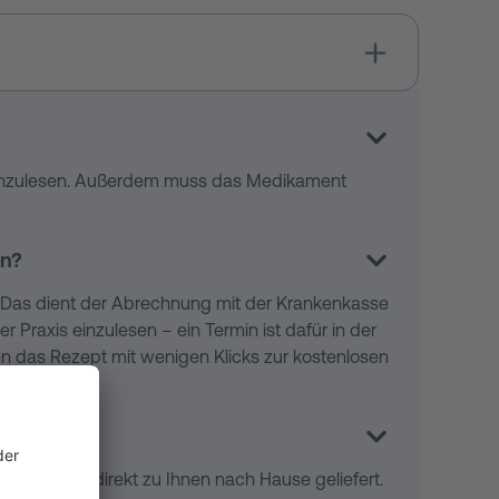
 einzulesen. Außerdem muss das Medikament
en?
n. Das dient der Abrechnung mit der Krankenkasse
 Praxis einzulesen – ein Termin ist dafür in der
nen das Rezept mit wenigen Klicks zur kostenlosen
ament wird direkt zu Ihnen nach Hause geliefert.