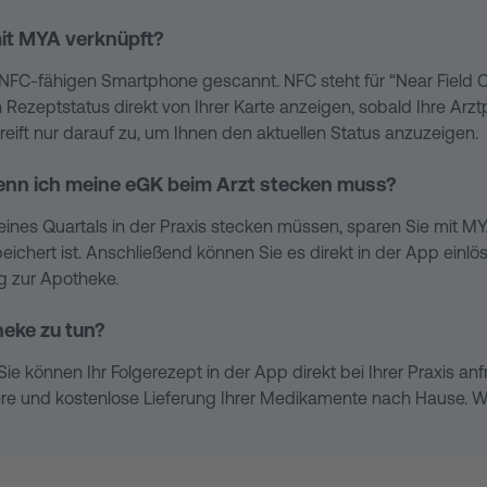
d für Sie kostenlos. Nur wenn für Ihr Medikament eine gesetzl
it MYA verknüpft?
sicherte erhalten ebenfalls eine Rechnung, die sie bei ihrer Vers
 NFC-fähigen Smartphone gescannt. NFC steht für “Near Field 
zeptstatus direkt von Ihrer Karte anzeigen, sobald Ihre Arztp
reift nur darauf zu, um Ihnen den aktuellen Status anzuzeigen.
wenn ich meine eGK beim Arzt stecken muss?
eines Quartals in der Praxis stecken müssen, sparen Sie mit 
espeichert ist. Anschließend können Sie es direkt in der App e
g zur Apotheke.
eke zu tun?
Sie können Ihr Folgerezept in der App direkt bei Ihrer Praxis
ere und kostenlose Lieferung Ihrer Medikamente nach Hause. W