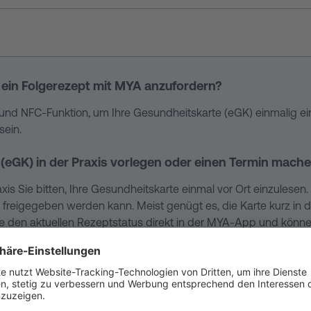
ein Folgerezept mit MYA anzufordern?
und NFC-Funktion, um Ihre Gesundheitskarte (eGK) einmalig
sein.
eGK) in der Praxis vorlegen oder einen Termin mach
xis Sie bitten, Ihre Gesundheitskarte einmal vor Ort einzulese
 freigegeben werden kann. Meist genügt es, die Karte kurz in der
n Sie den aktuellen Rezeptstatus direkt in der MYA-App und kön
t krankenversichert (PKV) bin?
re Arztpraxis sendet das Papierrezept an Disapo, und Ihr Medik