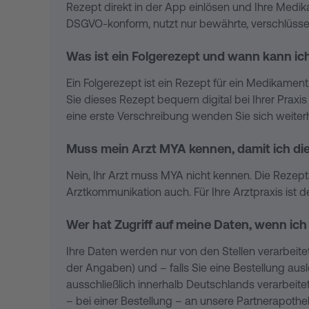
Sie dieses Rezept bequem digital bei Ihrer Praxis
Rezept direkt in der App einlösen und Ihre Medi
eine erste Verschreibung wenden Sie sich weiterhi
DSGVO-konform, nutzt nur bewährte, verschlüsse
Wie funktioniert die Rezeptanfrage bei m
Was ist ein Folgerezept und wann kann ic
In MYA wählen Sie Ihre Arztpraxis und das gewü
Ein Folgerezept ist ein Rezept für ein Medikamen
und übermittelt die Anfrage über sichere, verschl
Sie dieses Rezept bequem digital bei Ihrer Praxis
Ihnen den Rezeptstatus an – Sie sehen also sofort
eine erste Verschreibung wenden Sie sich weiterhi
Bekomme ich mein Medikament automatisch
Muss mein Arzt MYA kennen, damit ich di
Nein, die Lieferung erfolgt nicht automatisch. So
Nein, Ihr Arzt muss MYA nicht kennen. Die Rezep
der MYA-App einsehen und selbst aktiv bestelle
Arztkommunikation auch. Für Ihre Arztpraxis ist d
Wie bestelle ich meine Medikamente übe
Wer hat Zugriff auf meine Daten, wenn ich
Sobald Ihr Arzt das Rezept freigegeben hat, seh
Ihre Daten werden nur von den Stellen verarbeite
Medikamente aus und bestätigen die Bestellung –
der Angaben) und – falls Sie eine Bestellung a
ausschließlich innerhalb Deutschlands verarbeit
Wie funktioniert die Bezahlung, wenn ich 
– bei einer Bestellung – an unsere Partnerapoth