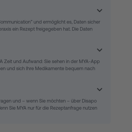
iche Zuzahlung anfällt, wird diese per Rechnung
icherung einreichen können.
Communication” und ermöglicht es, Daten sicher
raxis ein Rezept freigegeben hat. Die Daten
MYA Zeit und Aufwand: Sie sehen in der MYA-App
inlösen und sich Ihre Medikamente bequem nach
 anfragen und – wenn Sie möchten – über Disapo
enn Sie MYA nur für die Rezeptanfrage nutzen