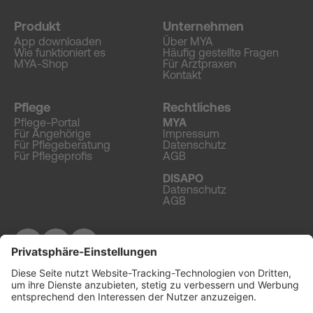
Produkt
Unternehmen
App downloaden
Über MYA
Wie funktioniert es
Häufig gestellte Fragen
MYA-Shop
Für Arztpraxen
Kontakt
Pflege
Rechtliches
Pflege-Portal
MYA
Für Angehörige
Impressum
Für Pflegeberatung
Datenschutz
Für Pflegeprofis
AGB
DISAPO
Datenschutz
AGB
© 2026 MYA. Alle Rechte vorbehalten.